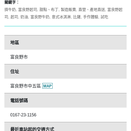
關鍵字：
擠牛奶
富良野起司
甜點、布丁
製造販賣
直營、產地直送
富良野起
司
起司
奶油
富良野牛奶
意式冰淇淋
比薩
手作體驗
試吃
地區
富良野市
住址
富良野市中五區
MAP
電話號碼
0167-23-1156
最近車站起的交通方式