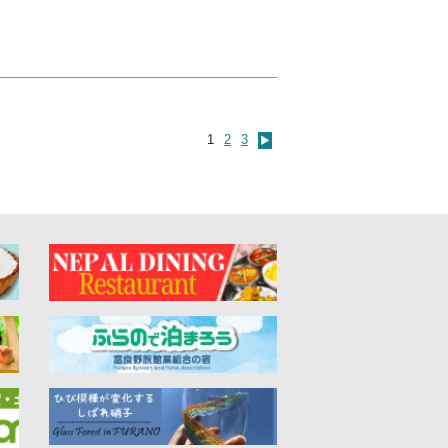
1
2
3
▶