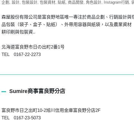
企劃
設計
包裝設計
包裝資材
貼紙
商品開發
角色設計
Instagram行銷
森屋股份有限公司是富良野地區唯一專注於商品企劃、行銷設計與
品包裝（袋子、盒子、貼紙）、外帶用容器與紙袋，以及農業資材（
耕印刷與包裝資..
北海道富良野市日の出町2番1号
TEL 0167-22-2273
Sumire商事富良野分店
富良野市日之出町10-2旭川信用金庫富良野分店2F
TEL 0167-23-5073