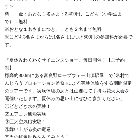
す＞
料 金：おとな１名さま：2,400円、こども（小学生ま
で）：無料
※おとな１名さまにつき、こども２名まで無料
※こども3名さまからは1名さまにつき500円の参加料が必要で
す。
『夏休みわくわくサイエンスショー』毎日開催！【ご予約
制】
標高約900mにある富良野ロープウェー山頂駅屋上で｢米村で
んじろうプロモーション監修｣による実験体験をする期間限定
のツアーです。実験体験のあとは山麓にて手持ち花火大会を
開催いたします。夏休みの思い出にぜひご参加ください。
①どきどき水の実験！
②エアコン風船実験
③巨大空気砲実験！
④舞い上がる炎の竜巻！
⑤光の虹色世界をみてみよう！