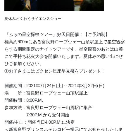
夏休みわくわくサイエンスショー
『ふらの星空探検ツアー』好天日開催！【ご予約制】
標高約900mにある富良野ロープウェー山頂駅屋上で星空観察
をする期間限定のナイトツアーです。星空観察のあとは山麓
にて手持ち花火大会を開催いたします。夏休みの思い出にぜ
ひご参加ください。
①お子さまにはビクセン星座早見盤をプレゼント！
開催期間：2021年7月24日(土)～2021年8月22日(日)
場 所：富良野ロープウェー山頂駅屋上
開催時間：8:00P.M.
参加方法：富良野ロープウェー山麓駅に集合
7:30P.M.から受付開始
開催/中止：開催当日4:00P.M.に決定
＜新富良野プリンスホテルロビー掲示にてお知らせしたしま