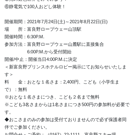
⑥静電気で100人おどし体験！
開催期間：2021年7月24日(土)～2021年8月22日(日)
場 所：富良野ロープウェー山頂駅
開催時間：6:30P.M.
参加方法：富良野ロープウェー山麓駅に直接集合
6:00P.M.から受付開始
開催/中止：開催当日4:00P.M.に決定
＜新富良野プリンスホテルロビー掲示にてお知らせいたしま
す＞
料 金：おとな１名さま：2,400円、こども（小学生ま
で）：無料
※おとな１名さまにつき、こども２名まで無料
※こども3名さまからは1名さまにつき500円の参加料が必要で
す。
◆おこさまのみの参加は受付ておりませんので必ず保護者同
伴でご参加ください。
お問合せ・ご予約：（0167）22-1111 富良野スキー場