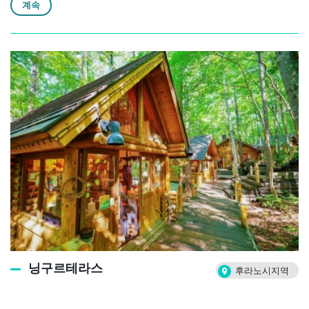
계속
닝구르테라스
후라노시지역