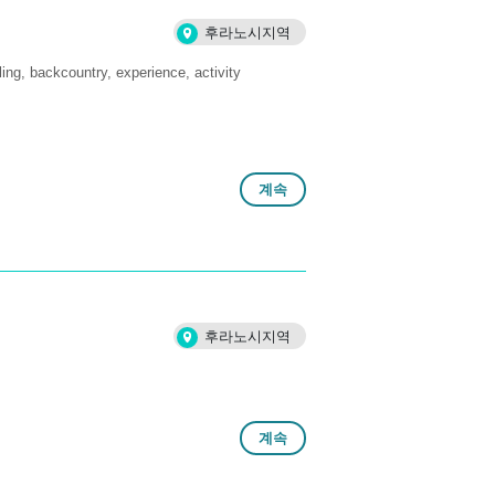
후라노시지역
ling
backcountry
experience
activity
계속
후라노시지역
계속