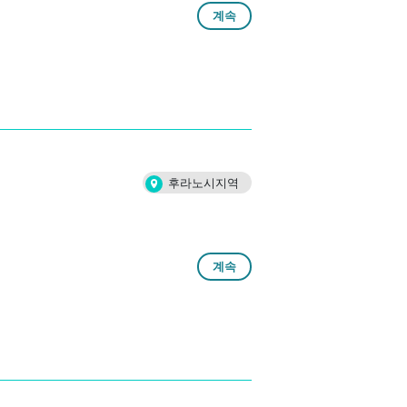
계속
후라노시지역
계속