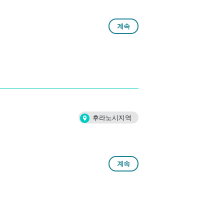
계속
후라노시지역
계속