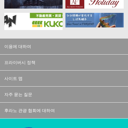
이용에 대하여
프라이버시 정책
사이트 맵
자주 묻는 질문
후라노 관광 협회에 대하여