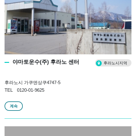
야마토운수(주) 후라노 센터
후라노시지역
후라노시 가쿠덴상쿠4747-5
TEL 0120-01-9625
계속