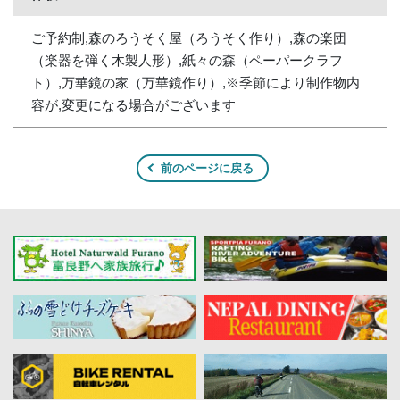
ご予約制,森のろうそく屋（ろうそく作り）,森の楽団
（楽器を弾く木製人形）,紙々の森（ペーパークラフ
ト）,万華鏡の家（万華鏡作り）,※季節により制作物内
容が,変更になる場合がございます
前のページに戻る