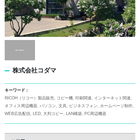
株式会社コダマ
キーワード：
RICOH（リコー）製品販売
コピー機
印刷関連
インターネット関連
オフィス周辺機器
パソコン
文具
ビジネスフォン
ホームページ制作
WEB広告配信
LED
大判コピー
LAN構築
PC周辺機器