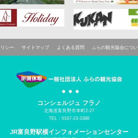
ポリシー
サイトマップ
よくある質問
ふらの観光協会につい
コンシェルジュ フラノ
北海道富良野市本町2-27
TEL：0167-23-3388
JR富良野駅横
インフォメーションセンター