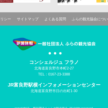
ポリシー
サイトマップ
よくある質問
ふらの観光協会につい
コンシェルジュ フラノ
北海道富良野市本町2-27
TEL：0167-23-3388
JR富良野駅横
インフォメーションセンター
北海道富良野市日の出町1-30