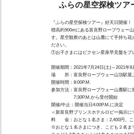
ふらの星空探検ツア
『ふらの星空探検ツアー』好天日開催！
標高約900mにある富良野ロープウェー
す。星空観察のあとは山麓にて手持ち花
ださい。
①お子さまにはビクセン星座早見盤をプ
開催期間：2021年7月24日(土)～2021年8
場 所：富良野ロープウェー山頂駅屋
開催時間：8:00P.M.
参加方法：富良野ロープウェー山麓駅に
7:30P.M.から受付開始
開催/中止：開催当日4:00P.M.に決定
＜新富良野プリンスホテルロビー掲示に
料 金：おとな１名さま：2,400円、
※おとな１名さまにつき、こども２名