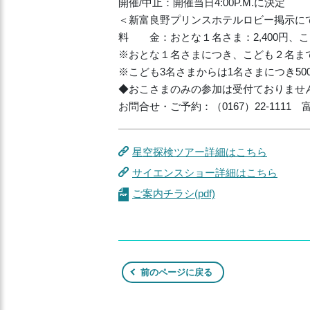
開催/中止：開催当日4:00P.M.に決定
＜新富良野プリンスホテルロビー掲示に
料 金：おとな１名さま：2,400円、
※おとな１名さまにつき、こども２名
※こども3名さまからは1名さまにつき5
◆おこさまのみの参加は受付ておりませ
お問合せ・ご予約：（0167）22-1111
星空探検ツアー詳細はこちら
サイエンスショー詳細はこちら
ご案内チラシ(pdf)
前のページに戻る