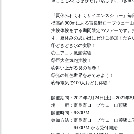
※こども3名さまからは1名さまにつき5
『夏休みわくわくサイエンスショー』毎
標高約900mにある富良野ロープウェー
実験体験をする期間限定のツアーです。
す。夏休みの思い出にぜひご参加くださ
①どきどき水の実験！
②エアコン風船実験
③巨大空気砲実験！
④舞い上がる炎の竜巻！
⑤光の虹色世界をみてみよう！
⑥静電気で100人おどし体験！
開催期間：2021年7月24日(土)～2021年8
場 所：富良野ロープウェー山頂駅
開催時間：6:30P.M.
参加方法：富良野ロープウェー山麓駅に
6:00P.M.から受付開始