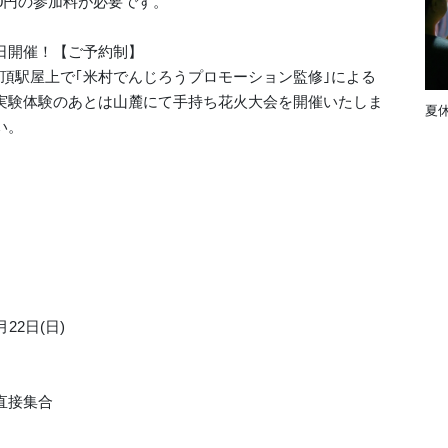
00円の参加料が必要です。
日開催！【ご予約制】
山頂駅屋上で｢米村でんじろうプロモーション監修｣による
実験体験のあとは山麓にて手持ち花火大会を開催いたしま
夏
い。
月22日(日)
直接集合