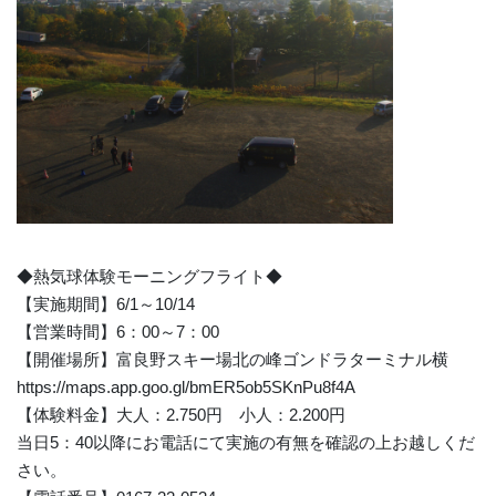
◆熱気球体験モーニングフライト◆
【実施期間】6/1～10/14
【営業時間】6：00～7：00
【開催場所】富良野スキー場北の峰ゴンドラターミナル横
https://maps.app.goo.gl/bmER5ob5SKnPu8f4A
【体験料金】大人：2.750円 小人：2.200円
当日5：40以降にお電話にて実施の有無を確認の上お越しくだ
さい。