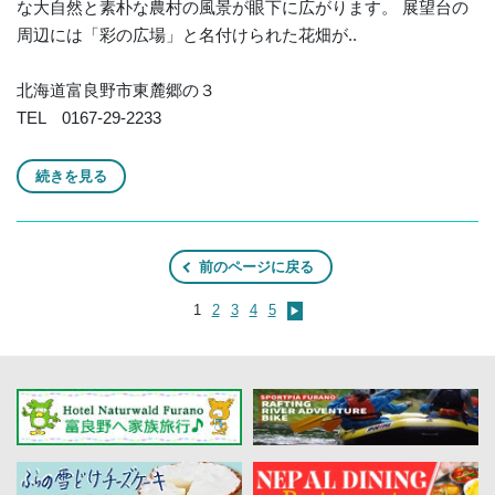
な大自然と素朴な農村の風景が眼下に広がります。 展望台の
周辺には「彩の広場」と名付けられた花畑が..
北海道富良野市東麓郷の３
TEL 0167-29-2233
続きを見る
前のページに戻る
1
2
3
4
5
▶