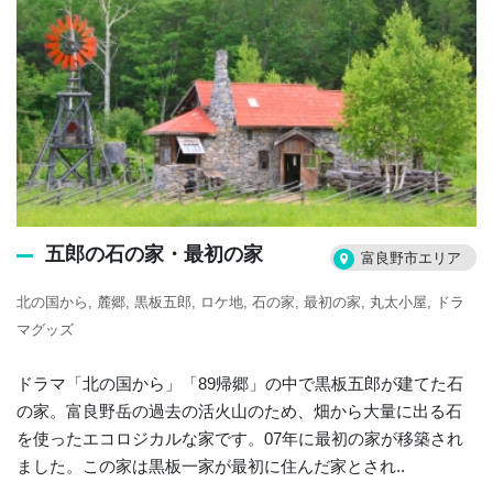
五郎の石の家・最初の家
富良野市エリア
北の国から
麓郷
黒板五郎
ロケ地
石の家
最初の家
丸太小屋
ドラ
マグッズ
ドラマ「北の国から」「89帰郷」の中で黒板五郎が建てた石
の家。富良野岳の過去の活火山のため、畑から大量に出る石
を使ったエコロジカルな家です。07年に最初の家が移築され
ました。この家は黒板一家が最初に住んだ家とされ..