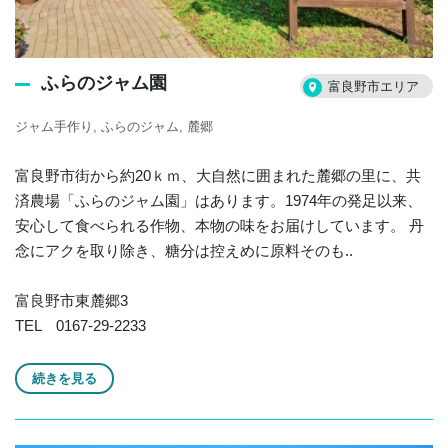
ふらのジャム園
富良野市エリア
ジャム手作り
ふらのジャム
麓郷
富良野市街から約20ｋｍ、大自然に囲まれた麓郷の里に、共
済農場「ふらのジャム園」はあります。1974年の発足以来、
安心して食べられる作物、本物の味をお届けしています。 丹
念にアクを取り除き、糖分は控えめに原料そのも..
富良野市東麓郷3
TEL 0167-29-2233
続きを見る