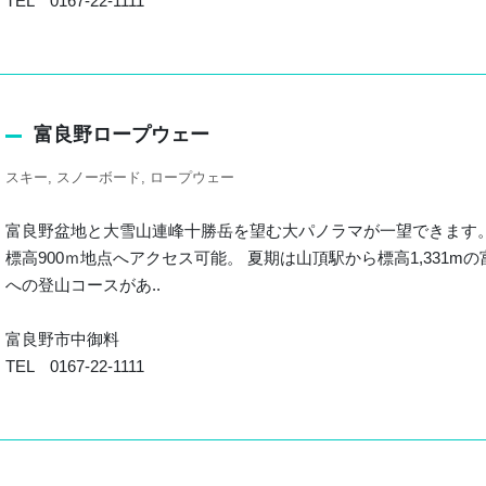
TEL 0167-22-1111
富良野ロープウェー
スキー
スノーボード
ロープウェー
富良野盆地と大雪山連峰十勝岳を望む大パノラマが一望できます。
標高900ｍ地点へアクセス可能。 夏期は山頂駅から標高1,331
への登山コースがあ..
富良野市中御料
TEL 0167-22-1111