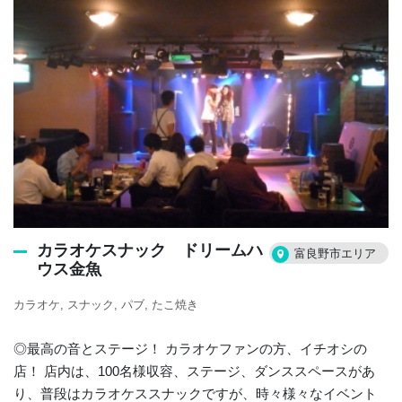
カラオケスナック ドリームハ
富良野市エリア
ウス金魚
カラオケ
スナック
パブ
たこ焼き
◎最高の音とステージ！ カラオケファンの方、イチオシの
店！ 店内は、100名様収容、ステージ、ダンススペースがあ
り、普段はカラオケススナックですが、時々様々なイベント