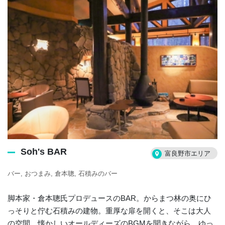
Soh's BAR
富良野市エリア
バー
おつまみ
倉本聰
石積みのバー
脚本家・倉本聰氏プロデュースのBAR。からまつ林の奥にひ
っそりと佇む石積みの建物。重厚な扉を開くと、そこは大人
の空間。懐かしいオールディーズのBGMを聞きながら、ゆっ