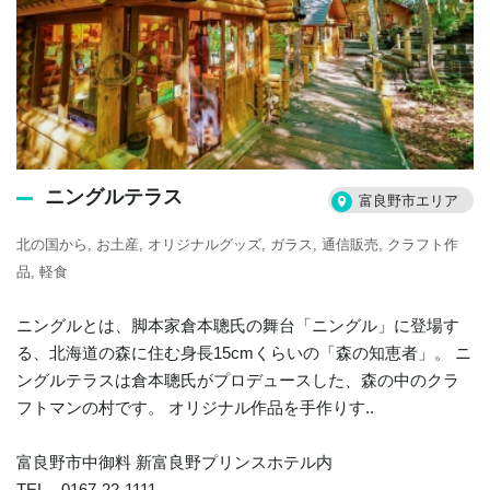
ニングルテラス
富良野市エリア
北の国から
お土産
オリジナルグッズ
ガラス
通信販売
クラフト作
品
軽食
ニングルとは、脚本家倉本聰氏の舞台「ニングル」に登場す
る、北海道の森に住む身長15cmくらいの「森の知恵者」。 ニ
ングルテラスは倉本聰氏がプロデュースした、森の中のクラ
フトマンの村です。 オリジナル作品を手作りす..
富良野市中御料 新富良野プリンスホテル内
TEL 0167-22-1111