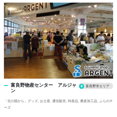
富良野物産センター アルジャ
富良野市エリア
ン
「北の国から」グッズ
お土産
通信販売
特産品
農産加工品
ふらのチ
ーズ