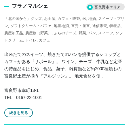
フラノマルシェ
富良野市エリア
「北の国から」グッズ
お土産
カフェ・喫茶
米
地酒
スイーツ・プリ
ン
ソフトクリーム・パフェ
地産地消
直売・産直
通信販売
特産品
農産加工品
農産物（野菜）
ふらのチーズ
野菜
パン
スィーツ
ソフ
トクリーム
トイレ
カフェ
出来たてのスイーツ、焼きたてのパンを提供するショップと
カフェがある『サボール』。 ワイン、チーズ、牛乳など定番
の特産品をはじめ、食品、菓子、雑貨類など約2000種類もの
富良野土産が揃う『アルジャン』。 地元食材を使..
富良野市幸町13-1
TEL 0167-22-1001
続きを見る