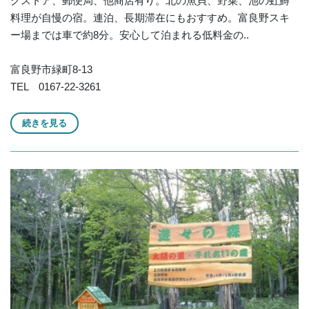
グストア、郵便局、他商店有り。北の魚貝、野菜、池の虹鱒
料理が自慢の宿。連泊、長期滞在にもおすすめ。富良野スキ
ー場までは車で約8分。安心して泊まれる低料金の..
富良野市緑町8-13
TEL 0167-22-3261
続きを見る