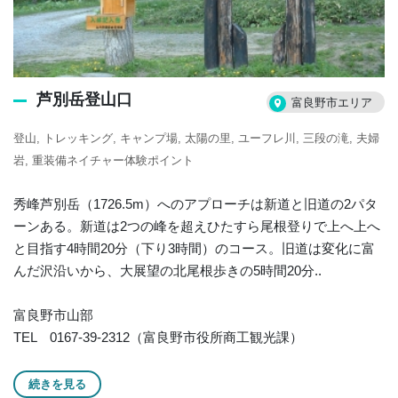
芦別岳登山口
富良野市エリア
登山
トレッキング
キャンプ場
太陽の里
ユーフレ川
三段の滝
夫婦
岩
重装備ネイチャー体験ポイント
秀峰芦別岳（1726.5m）へのアプローチは新道と旧道の2パタ
ーンある。新道は2つの峰を超えひたすら尾根登りで上へ上へ
と目指す4時間20分（下り3時間）のコース。旧道は変化に富
んだ沢沿いから、大展望の北尾根歩きの5時間20分..
富良野市山部
TEL 0167-39-2312（富良野市役所商工観光課）
続きを見る