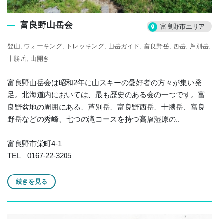
富良野山岳会
富良野市エリア
登山
ウォーキング
トレッキング
山岳ガイド
富良野岳
西岳
芦別岳
十勝岳
山開き
富良野山岳会は昭和2年に山スキーの愛好者の方々が集い発
足。北海道内においては、最も歴史のある会の一つです。富
良野盆地の周囲にある、芦別岳、富良野西岳、十勝岳、富良
野岳などの秀峰、七つの滝コースを持つ高層湿原の..
富良野市栄町4-1
TEL 0167-22-3205
続きを見る