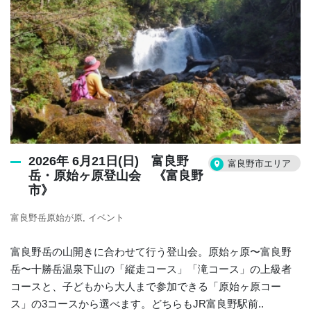
2026年 6月21日(日) 富良野
富良野市エリア
岳・原始ヶ原登山会 《富良野
市》
富良野岳原始が原
イベント
富良野岳の山開きに合わせて行う登山会。原始ヶ原〜富良野
岳〜十勝岳温泉下山の「縦走コース」「滝コース」の上級者
コースと、子どもから大人まで参加できる「原始ヶ原コー
ス」の3コースから選べます。どちらもJR富良野駅前..