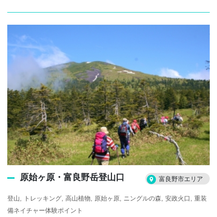
原始ヶ原・富良野岳登山口
富良野市エリア
登山
トレッキング
高山植物
原始ヶ原
ニングルの森
安政火口
重装
備ネイチャー体験ポイント